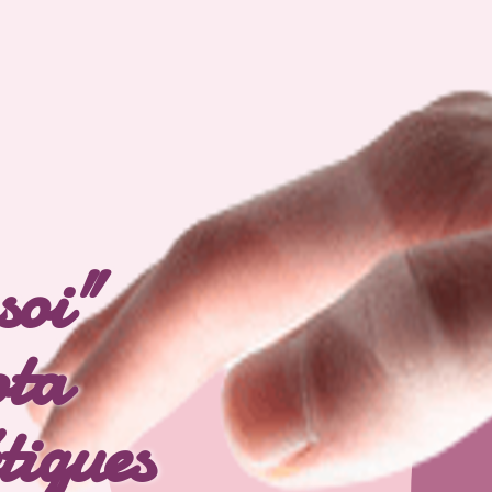
soi"
ta
tiques