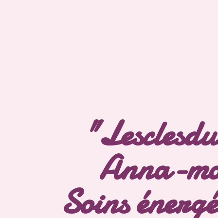
"Lesclesdu
Anna-mo
Soins énergé