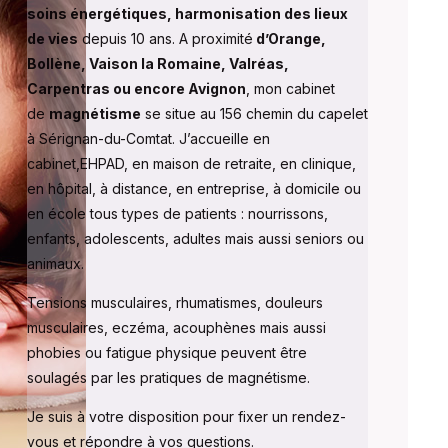
soins énergétiques, harmonisation des lieux
de vies
depuis 10 ans. A proximité
d’Orange,
Bollène, Vaison la Romaine, Valréas,
Carpentras ou encore Avignon
, mon cabinet
de
magnétisme
se situe au 156 chemin du capelet
à Sérignan-du-Comtat. J’accueille en
cabinet,EHPAD, en maison de retraite, en clinique,
en hôpital, à distance, en entreprise, à domicile ou
en école tous types de patients : nourrissons,
enfants, adolescents, adultes mais aussi seniors ou
animaux.
Tensions musculaires, rhumatismes, douleurs
musculaires, eczéma, acouphènes mais aussi
phobies ou fatigue physique peuvent être
soulagés par les pratiques de magnétisme.
Je suis à votre disposition pour fixer un rendez-
vous et répondre à vos questions.