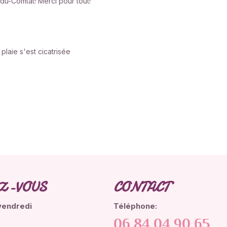
u-Comtat! Merci pour tout! "
plaie s'est cicatrisée
Z-VOUS
CONTACT
vendredi
Téléphone:
06 84 04 90 65