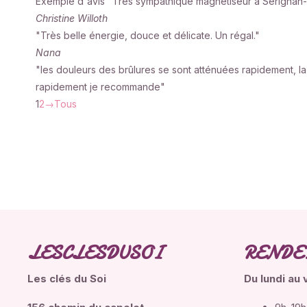
Exemple d'avis "Très sympathique magnétiseur à Sérignan-d
Christine Willoth
"Très belle énergie, douce et délicate. Un régal."
Nana
"les douleurs des brûlures se sont atténuées rapidement, la 
rapidement je recommande"
1
2
→
Tous
LESCLESDUSOI
RENDE
Les clés du Soi
Du lundi
au 