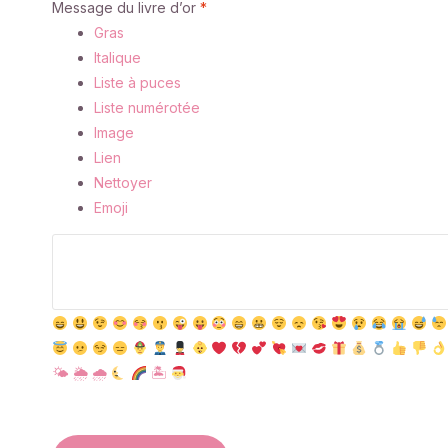
Message du livre d’or
*
Gras
Italique
Liste à puces
Liste numérotée
Image
Lien
Nettoyer
Emoji
🌤
🌦
🌧
🏝