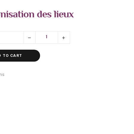
isation des lieux
D TO CART
ns